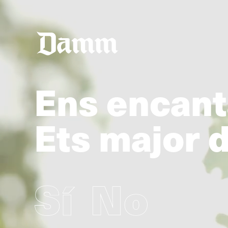
Ens encanta
Ets major 
Sí
No
© 2026 S.A. Damm
|
Avís legal
|
Política de privadesa
|
Política de co