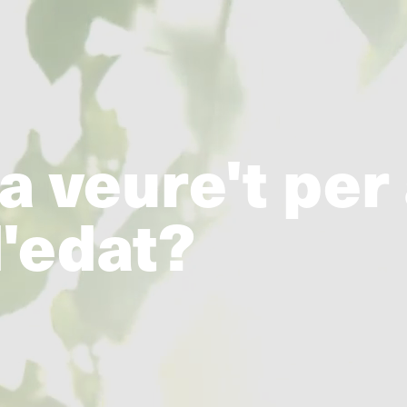
 veure't per 
d'edat?
okies