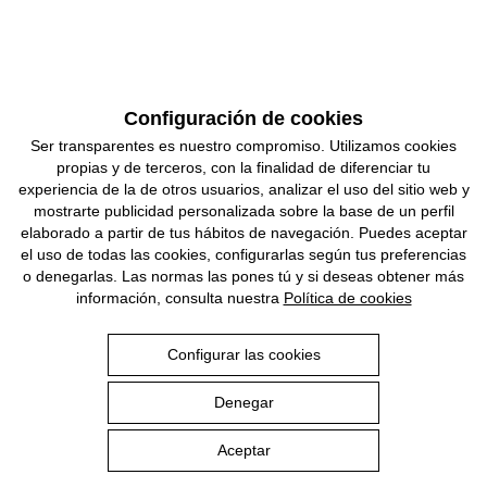
Estrella Damm
Precio
8,16 €
(Caja 12 x 25cl)
Configuración de cookies
Ser transparentes es nuestro compromiso. Utilizamos cookies
propias y de terceros, con la finalidad de diferenciar tu
experiencia de la de otros usuarios, analizar el uso del sitio web y
Avíso legal
|
Política de privacidad
|
Política de cookies
mostrarte publicidad personalizada sobre la base de un perfil
© 2026 S.A. Damm
elaborado a partir de tus hábitos de navegación. Puedes aceptar
el uso de todas las cookies, configurarlas según tus preferencias
o denegarlas. Las normas las pones tú y si deseas obtener más
información, consulta nuestra
Política de cookies
Producto en
Castellano
Configurar las cookies
19,80 €
Precio
Denegar
Añade a la cesta
Aceptar